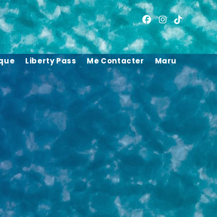
ique
Liberty Pass
Me Contacter
Maru