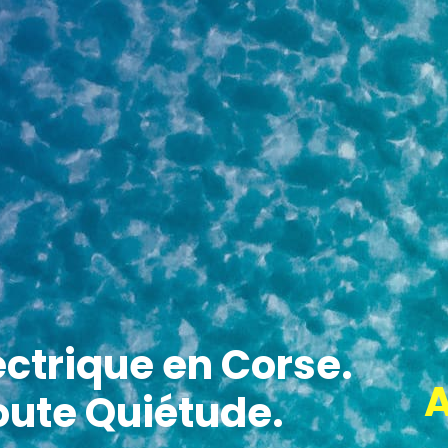
ectrique en Corse.
oute Quiétude.