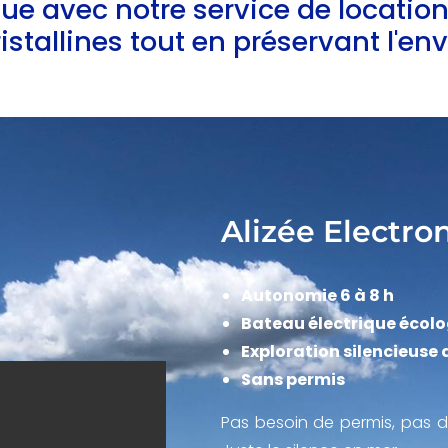
ue avec notre service de location
istallines tout en préservant l'e
Alizée Electro
Autonomie 6 à 8 h
Bateau électrique écol
Exploration silencieuse 
Sans permis
Pas besoin de permis, pas d