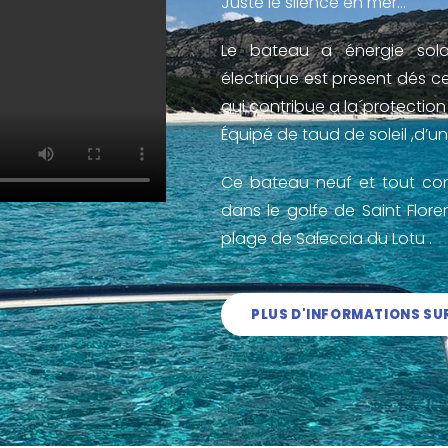
Juste le silence en mer…
Le bateau a énergie sola
électrique est present dés c
qui contribue a la´protection
Équipé de taud de soleil ,d’un 
Ce bateau neuf et tout con
dans le golfe de Saint Flore
plage de Saleccia du Lotu .
PLUS D'INFORMATIONS SU