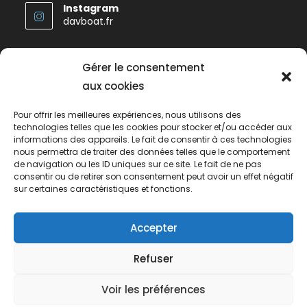
Instagram
davboat.fr
Gérer le consentement
aux cookies
Politique de cookies (UE)
Pour offrir les meilleures expériences, nous utilisons des
technologies telles que les cookies pour stocker et/ou accéder aux
Avis
informations des appareils. Le fait de consentir à ces technologies
nous permettra de traiter des données telles que le comportement
Me Contacter
de navigation ou les ID uniques sur ce site. Le fait de ne pas
consentir ou de retirer son consentement peut avoir un effet négatif
sur certaines caractéristiques et fonctions.
Accepter
Politique de cookies (UE)
Avis
Me Contacter
© 2024 Copyright: Davboat
Refuser
Voir les préférences