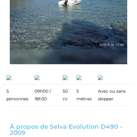
5
09h00 /
50
5
Avec ou sans
personnes
18h30
cv
mètres
skipper
À propos de Selva Evolution D490 -
2009